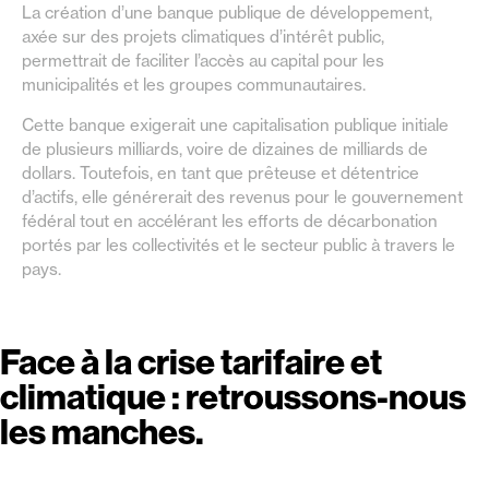
La création d’une banque publique de développement,
axée sur des projets climatiques d’intérêt public,
permettrait de faciliter l’accès au capital pour les
municipalités et les groupes communautaires.
Cette banque exigerait une capitalisation publique initiale
de plusieurs milliards, voire de dizaines de milliards de
dollars. Toutefois, en tant que prêteuse et détentrice
d’actifs, elle générerait des revenus pour le gouvernement
fédéral tout en accélérant les efforts de décarbonation
portés par les collectivités et le secteur public à travers le
pays.
Face à la crise tarifaire et
climatique : retroussons-nous
les manches.